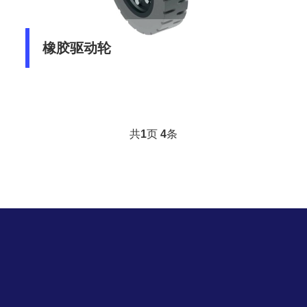
橡胶驱动轮
共
1
页
4
条